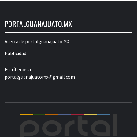
PORTALGUANAJUATO.MX
Acerca de portalguanajuato.MX
Publicidad
Escríbenos a:
portalguanajuatomx@gmail.com
POR