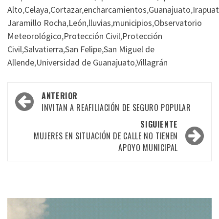
Alto
,
Celaya
,
Cortazar
,
encharcamientos
,
Guanajuato
,
Irapua
Jaramillo Rocha
,
León
,
lluvias
,
municipios
,
Observatorio
Meteorológico
,
Protección Civil
,
Protección
Civil
,
Salvatierra
,
San Felipe
,
San Miguel de
Allende
,
Universidad de Guanajuato
,
Villagrán
Navegación
ANTERIOR
por
INVITAN A REAFILIACIÓN DE SEGURO POPULAR
las
SIGUIENTE
MUJERES EN SITUACIÓN DE CALLE NO TIENEN
entradas
APOYO MUNICIPAL