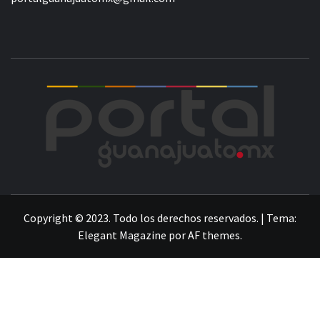
POR
LA INFORMACIÓN DE GUANAJUATO
Copyright © 2023. Todo los derechos reservados.
|
Tema:
Elegant Magazine
por
AF themes
.