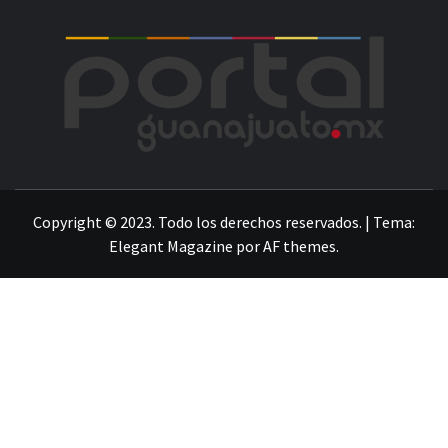
POR
LA INFORMACIÓN DE GUANAJUATO
Copyright © 2023. Todo los derechos reservados.
|
Tema:
Elegant Magazine
por
AF themes
.