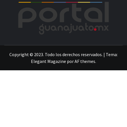
POR
LA INFORMACIÓN DE GUANAJUATO
Copyright © 2023. Todo los derechos reservados.
|
Tema:
Elegant Magazine
por
AF themes
.