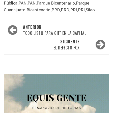
Pública
,
PAN
,
PAN
,
Parque Bicentenario
,
Parque
Guanajuato Bicentenario
,
PRD
,
PRD
,
PRI
,
PRI
,
Silao
Navegación
ANTERIOR
por
TODO LISTO PARA GIFF EN LA CAPITAL
las
SIGUIENTE
EL DEFECTO FOX
entradas