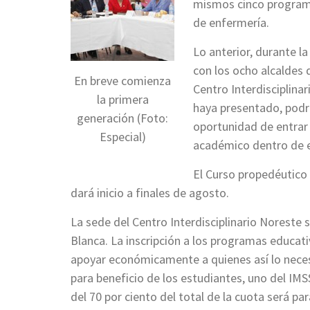
mismos cinco programa
de enfermería.
Lo anterior, durante l
con los ocho alcaldes 
En breve comienza
Centro Interdisciplina
la primera
haya presentado, podr
generación (Foto:
oportunidad de entrar
Especial)
académico dentro de e
El Curso propedéutico 
dará inicio a finales de agosto.
La sede del Centro Interdisciplinario Noreste 
Blanca. La inscripción a los programas educat
apoyar económicamente a quienes así lo neces
para beneficio de los estudiantes, uno del IM
del 70 por ciento del total de la cuota será 