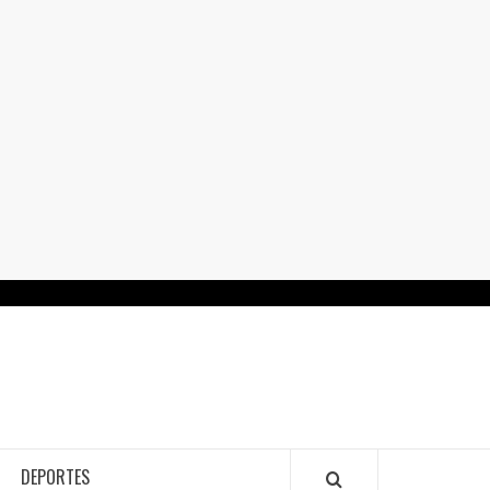
RTALGUANAJUATO.MX
DEPORTES