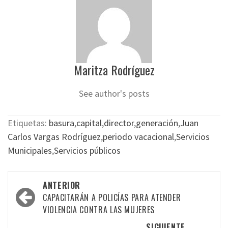
Maritza Rodríguez
See author's posts
Etiquetas:
basura
,
capital
,
director
,
generación
,
Juan
Carlos Vargas Rodríguez
,
periodo vacacional
,
Servicios
Municipales
,
Servicios públicos
Navegación
ANTERIOR
por
CAPACITARÁN A POLICÍAS PARA ATENDER
VIOLENCIA CONTRA LAS MUJERES
las
SIGUIENTE