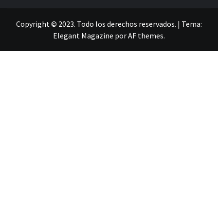
LA INFORMACIÓN DE GUANAJUATO
Copyright © 2023. Todo los derechos reservados.
|
Tema:
Elegant Magazine
por
AF themes
.