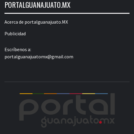
PORTALGUANAJUATO.MX
Acerca de portalguanajuato.MX
Publicidad
Escríbenos a:
portalguanajuatomx@gmail.com
POR