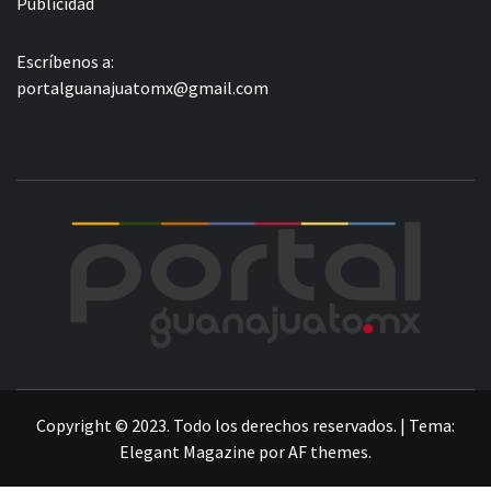
Publicidad
Escríbenos a:
portalguanajuatomx@gmail.com
POR
LA INFORMACIÓN DE GUANAJUATO
Copyright © 2023. Todo los derechos reservados.
|
Tema:
Elegant Magazine
por
AF themes
.