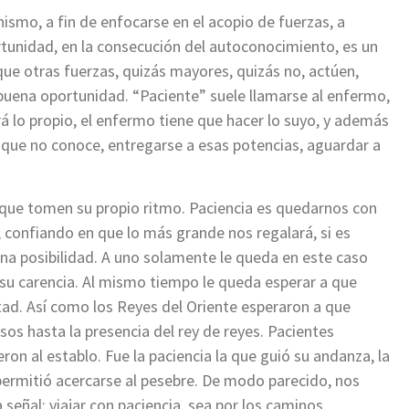
ismo, a fin de enfocarse en el acopio de fuerzas, a
rtunidad, en la consecución del autoconocimiento, es un
 que otras fuerzas, quizás mayores, quizás no, actúen,
buena oportunidad. “Paciente” suele llamarse al enfermo,
á lo propio, el enfermo tiene que hacer lo suyo, y además
o que no conoce, entregarse a esas potencias, aguardar a
r que tomen su propio ritmo. Paciencia es quedarnos con
confiando en que lo más grande nos regalará, si es
na posibilidad. A uno solamente le queda en este caso
su carencia. Al mismo tiempo le queda esperar a que
ntad. Así como los Reyes del Oriente esperaron a que
sos hasta la presencia del rey de reyes. Pacientes
ron al establo. Fue la paciencia la que guió su andanza, la
 permitió acercarse al pesebre. De modo parecido, nos
a señal; viajar con paciencia, sea por los caminos