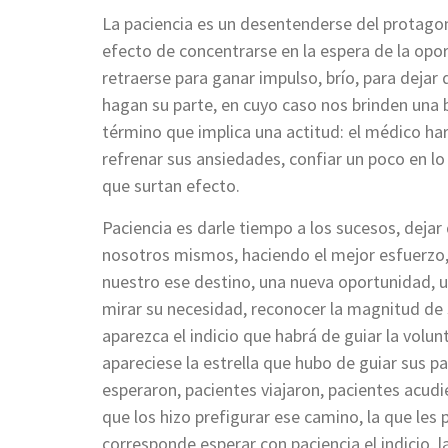
La paciencia es un desentenderse del protagon
efecto de concentrarse en la espera de la opo
retraerse para ganar impulso, brío, para dejar
hagan su parte, en cuyo caso nos brinden una 
término que implica una actitud: el médico har
refrenar sus ansiedades, confiar un poco en l
que surtan efecto.
Paciencia es darle tiempo a los sucesos, deja
nosotros mismos, haciendo el mejor esfuerzo, 
nuestro ese destino, una nueva oportunidad, u
mirar su necesidad, reconocer la magnitud de 
aparezca el indicio que habrá de guiar la volu
apareciese la estrella que hubo de guiar sus pa
esperaron, pacientes viajaron, pacientes acudie
que los hizo prefigurar ese camino, la que les
corresponde esperar con paciencia el indicio, l