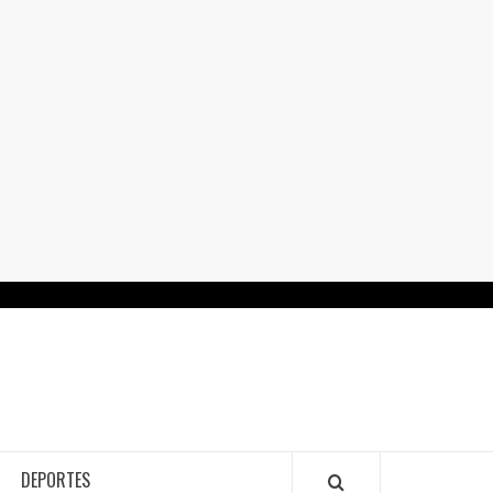
RTALGUANAJUATO.MX
DEPORTES