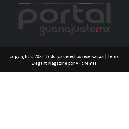
POR
LA INFORMACIÓN DE GUANAJUATO
Copyright © 2023. Todo los derechos reservados.
|
Tema:
Elegant Magazine
por
AF themes
.