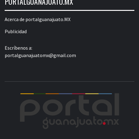
PORTALGUANAJUATO.MX
Acerca de portalguanajuato.MX
Publicidad
Escríbenos a:
portalguanajuatomx@gmail.com
POR
LA INFORMACIÓN DE GUANAJUATO