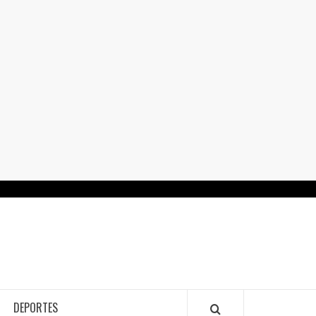
RTALGUANAJUATO.MX
DEPORTES