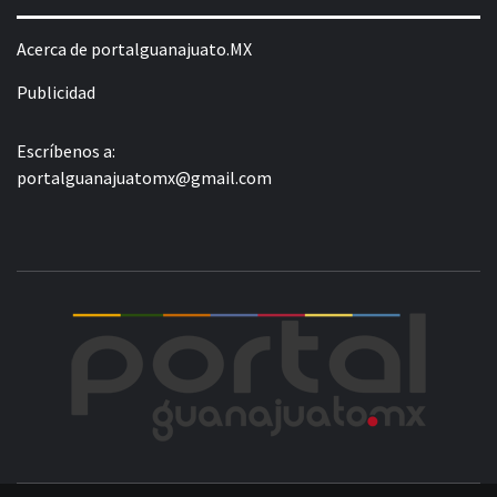
Acerca de portalguanajuato.MX
Publicidad
Escríbenos a:
portalguanajuatomx@gmail.com
POR
LA INFORMACIÓN DE GUANAJUATO