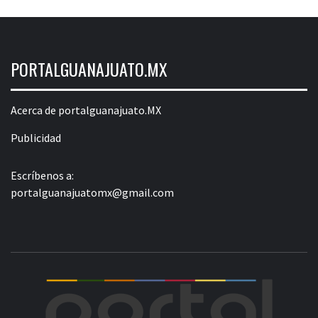
PORTALGUANAJUATO.MX
Acerca de portalguanajuato.MX
Publicidad
Escríbenos a:
portalguanajuatomx@gmail.com
POR