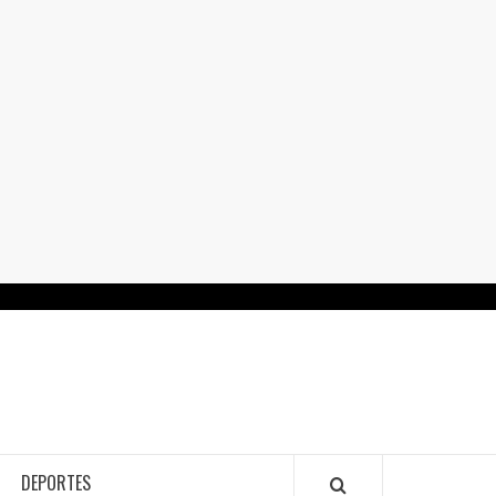
RTALGUANAJUATO.MX
DEPORTES