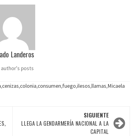
ado Landeros
 author's posts
a
,
cenizas
,
colonia
,
consumen
,
fuego
,
ilesos
,
llamas
,
Micaela
SIGUIENTE
ES,
LLEGA LA GENDARMERÍA NACIONAL A LA
CAPITAL