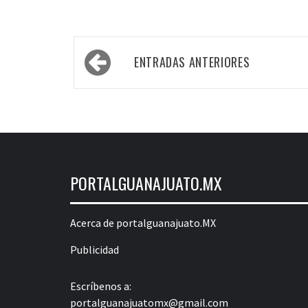
Navegación
ENTRADAS ANTERIORES
de
entradas
PORTALGUANAJUATO.MX
Acerca de portalguanajuato.MX
Publicidad
Escríbenos a:
portalguanajuatomx@gmail.com