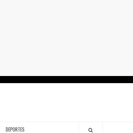
RTALGUANAJUATO.MX
DEPORTES