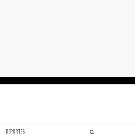
RTALGUANAJUATO.MX
DEPORTES