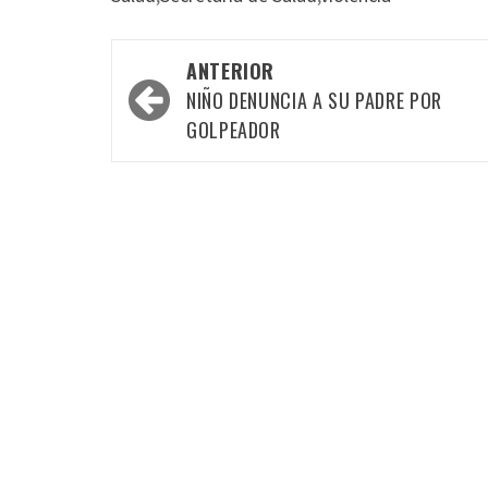
Navegación
ANTERIOR
por
NIÑO DENUNCIA A SU PADRE POR
las
GOLPEADOR
entradas