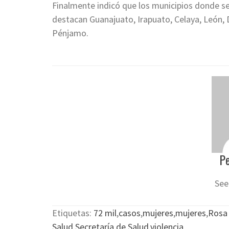
Finalmente indicó que los municipios donde se
destacan Guanajuato, Irapuato, Celaya, León, 
Pénjamo.
P
See
Etiquetas:
72 mil
,
casos
,
mujeres
,
mujeres
,
Rosa 
Salud
,
Secretaría de Salud
,
violencia