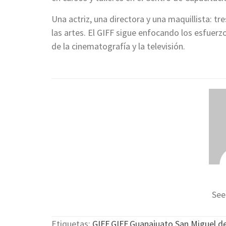
Una actriz, una directora y una maquillista: t
las artes. El GIFF sigue enfocando los esfuer
de la cinematografía y la televisión.
See
Etiquetas:
GIFF
,
GIFF
,
Guanajuato
,
San Miguel de