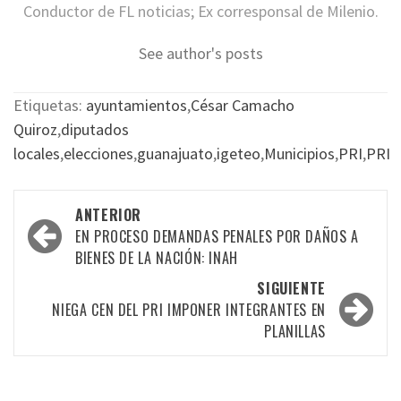
Conductor de FL noticias; Ex corresponsal de Milenio.
See author's posts
Etiquetas:
ayuntamientos
,
César Camacho
Quiroz
,
diputados
locales
,
elecciones
,
guanajuato
,
igeteo
,
Municipios
,
PRI
,
PRI
Navegación
ANTERIOR
por
EN PROCESO DEMANDAS PENALES POR DAÑOS A
BIENES DE LA NACIÓN: INAH
las
SIGUIENTE
entradas
NIEGA CEN DEL PRI IMPONER INTEGRANTES EN
PLANILLAS