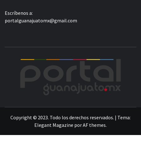
Escríbenos a:
portalguanajuatomx@gmail.com
POR
LA INFORMACIÓN DE GUANAJUATO
Copyright © 2023. Todo los derechos reservados.
|
Tema:
Elegant Magazine
por
AF themes
.