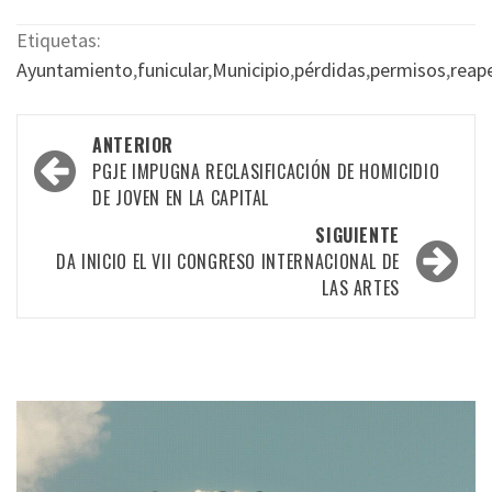
Etiquetas:
Ayuntamiento
,
funicular
,
Municipio
,
pérdidas
,
permisos
,
reap
Navegación
ANTERIOR
por
PGJE IMPUGNA RECLASIFICACIÓN DE HOMICIDIO
DE JOVEN EN LA CAPITAL
las
SIGUIENTE
entradas
DA INICIO EL VII CONGRESO INTERNACIONAL DE
LAS ARTES