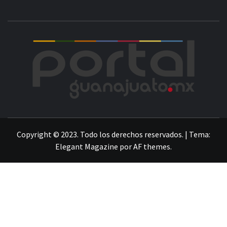
POR
LA INFORMACIÓN DE GUANAJUATO
Copyright © 2023. Todo los derechos reservados.
|
Tema:
Elegant Magazine
por
AF themes
.