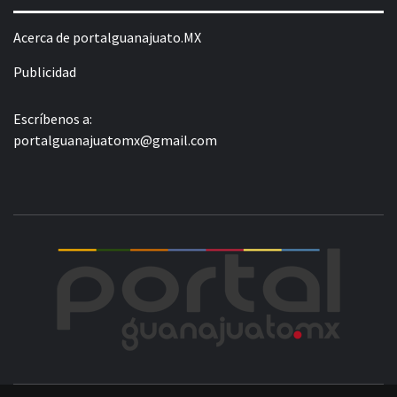
Acerca de portalguanajuato.MX
Publicidad
Escríbenos a:
portalguanajuatomx@gmail.com
POR
LA INFORMACIÓN DE GUANAJUATO