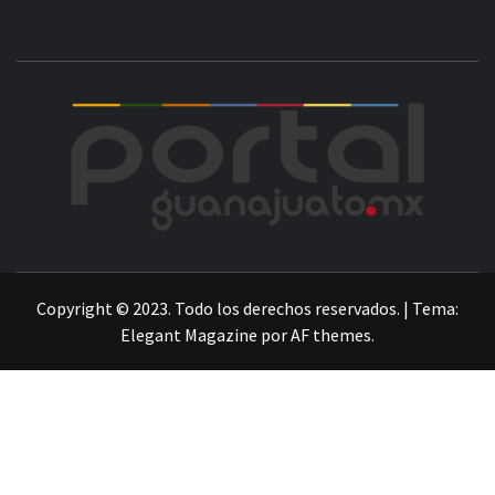
POR
LA INFORMACIÓN DE GUANAJUATO
Copyright © 2023. Todo los derechos reservados.
|
Tema:
Elegant Magazine
por
AF themes
.