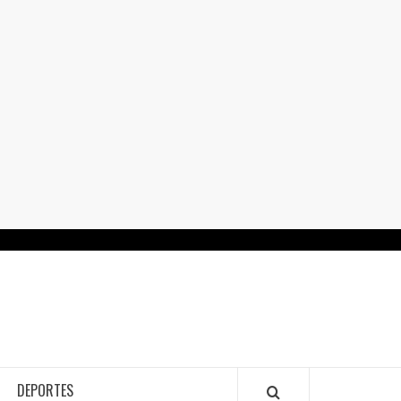
RTALGUANAJUATO.MX
DEPORTES