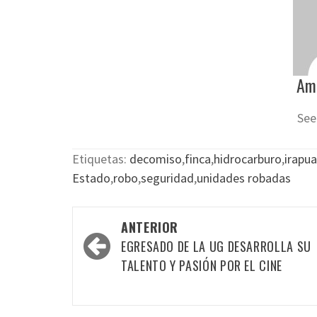
Am
See
Etiquetas:
decomiso
,
finca
,
hidrocarburo
,
irapu
Estado
,
robo
,
seguridad
,
unidades robadas
Navegación
ANTERIOR
por
EGRESADO DE LA UG DESARROLLA SU
las
TALENTO Y PASIÓN POR EL CINE
entradas