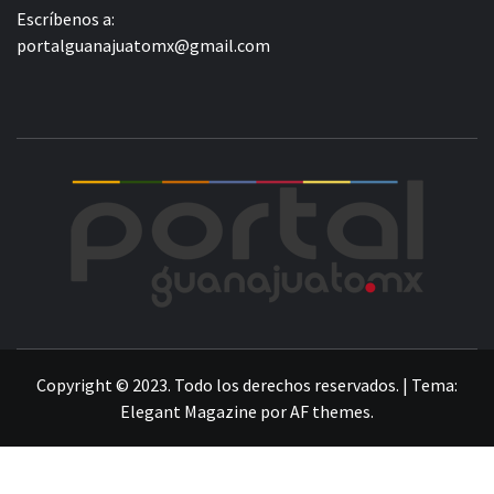
Escríbenos a:
portalguanajuatomx@gmail.com
POR
LA INFORMACIÓN DE GUANAJUATO
Copyright © 2023. Todo los derechos reservados.
|
Tema:
Elegant Magazine
por
AF themes
.