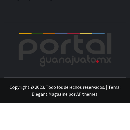
POR
LA INFORMACIÓN DE GUANAJUATO
Copyright © 2023. Todo los derechos reservados.
|
Tema:
Elegant Magazine
por
AF themes
.