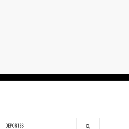
RTALGUANAJUATO.MX
DEPORTES