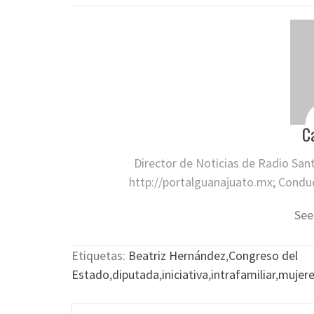
C
Director de Noticias de Radio San
http://portalguanajuato.mx; Conduct
See
Etiquetas:
Beatriz Hernández
,
Congreso del
Estado
,
diputada
,
iniciativa
,
intrafamiliar
,
mujer