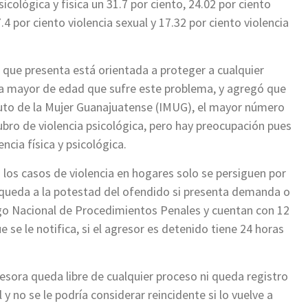
sicológica y física un 31.7 por ciento, 24.02 por ciento
7.4 por ciento violencia sexual y 17.32 por ciento violencia
va que presenta está orientada a proteger a cualquier
lia mayor de edad que sufre este problema, y agregó que
tuto de la Mujer Guanajuatense (IMUG), el mayor número
ubro de violencia psicológica, pero hay preocupación pues
encia física y psicológica.
a los casos de violencia en hogares solo se persiguen por
 queda a la potestad del ofendido si presenta demanda o
go Nacional de Procedimientos Penales y cuentan con 12
 se le notifica, si el agresor es detenido tiene 24 horas
resora queda libre de cualquier proceso ni queda registro
 no se le podría considerar reincidente si lo vuelve a