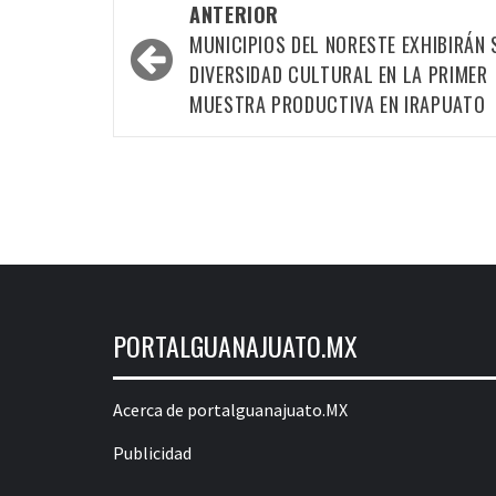
Navegación
ANTERIOR
por
MUNICIPIOS DEL NORESTE EXHIBIRÁN 
las
DIVERSIDAD CULTURAL EN LA PRIMER
MUESTRA PRODUCTIVA EN IRAPUATO
entradas
PORTALGUANAJUATO.MX
Acerca de portalguanajuato.MX
Publicidad