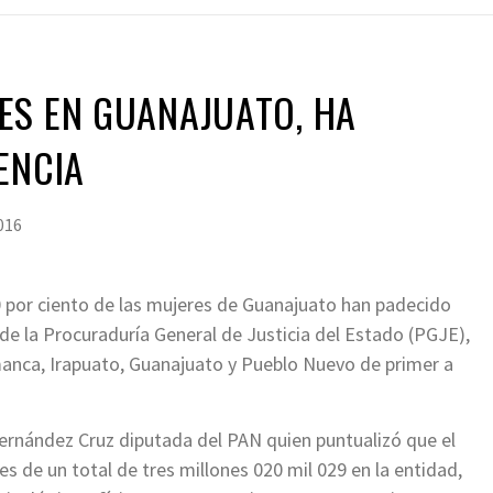
ES EN GUANAJUATO, HA
ENCIA
016
40 por ciento de las mujeres de Guanajuato han padecido
s de la Procuraduría General de Justicia del Estado (PGJE),
manca, Irapuato, Guanajuato y Pueblo Nuevo de primer a
Hernández Cruz diputada del PAN quien puntualizó que el
es de un total de tres millones 020 mil 029 en la entidad,