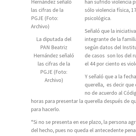
han sufrido violencia p
sólo violencia física, 1
psicológica.
Señaló que la iniciati
La diputada del
integrante de la fami
PAN Beatriz
según datos del Insti
Hernández señaló
de casos son los del r
las cifras de la
el 44 por ciento es viol
PGJE (Foto:
Y señaló que a la fech
Archivo)
querella, es decir que
no de acuerdo al Códi
horas para presentar la querella después de que
para hacerlo.
“Si no se presenta en ese plazo, la persona ag
del hecho, pues no queda el antecedente penal y