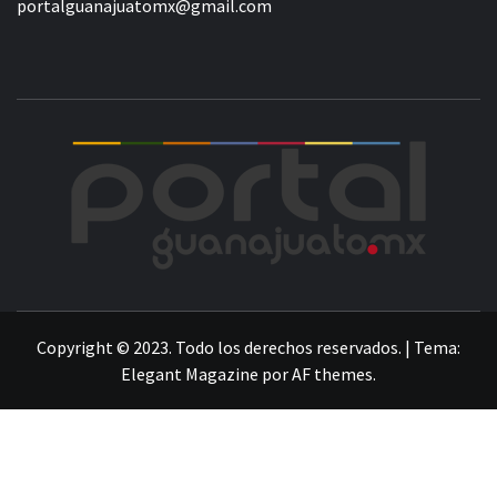
portalguanajuatomx@gmail.com
POR
LA INFORMACIÓN DE GUANAJUATO
Copyright © 2023. Todo los derechos reservados.
|
Tema:
Elegant Magazine
por
AF themes
.