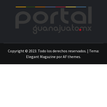
POR
LA INFORMACIÓN DE GUANAJUATO
Copyright © 2023. Todo los derechos reservados.
|
Tema:
Elegant Magazine
por
AF themes
.