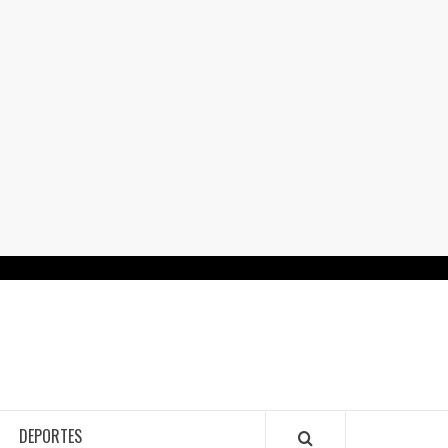
RTALGUANAJUATO.MX
DEPORTES