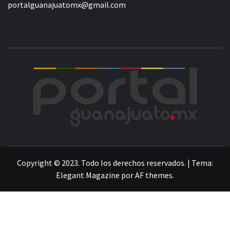
portalguanajuatomx@gmail.com
POR
LA INFORMACIÓN DE GUANAJUATO
Copyright © 2023. Todo los derechos reservados.
|
Tema:
Elegant Magazine
por
AF themes
.