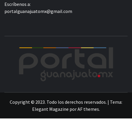
Escríbenos a:
portalguanajuatomx@gmail.com
POR
LA INFORMACIÓN DE GUANAJUATO
Copyright © 2023. Todo los derechos reservados.
|
Tema:
Elegant Magazine
por
AF themes
.