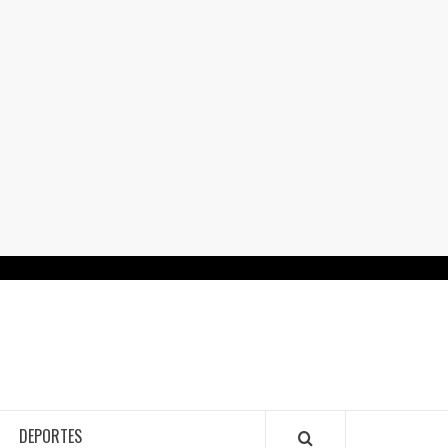
RTALGUANAJUATO.MX
DEPORTES