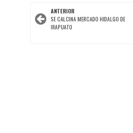
Navegación
ANTERIOR
por
SE CALCINA MERCADO HIDALGO DE
las
IRAPUATO
entradas