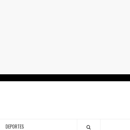
RTALGUANAJUATO.MX
DEPORTES