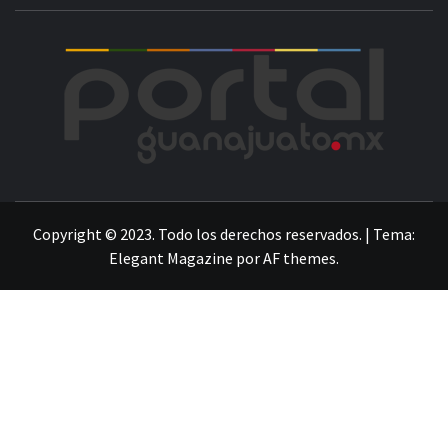
POR
LA INFORMACIÓN DE GUANAJUATO
Copyright © 2023. Todo los derechos reservados.
|
Tema:
Elegant Magazine
por
AF themes
.