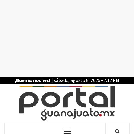
Saltar
al
contenido
¡Buenas noches!
| sábado, agosto 8, 2026 - 7:12 PM
POR
LA INFORMACIÓN DE GUANAJUATO
Menú