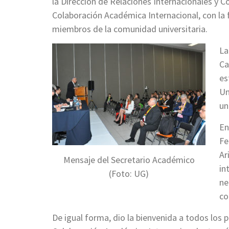
la Dirección de Relaciones Internacionales y 
Colaboración Académica Internacional, con la f
miembros de la comunidad universitaria.
La
Ca
es
Un
un
En
Fe
Ar
Mensaje del Secretario Académico
in
(Foto: UG)
ne
co
De igual forma, dio la bienvenida a todos los 