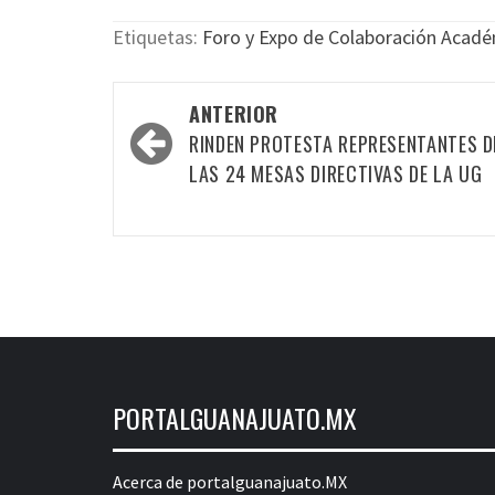
Etiquetas:
Foro y Expo de Colaboración Acadé
Navegación
ANTERIOR
por
RINDEN PROTESTA REPRESENTANTES D
las
LAS 24 MESAS DIRECTIVAS DE LA UG
entradas
PORTALGUANAJUATO.MX
Acerca de portalguanajuato.MX