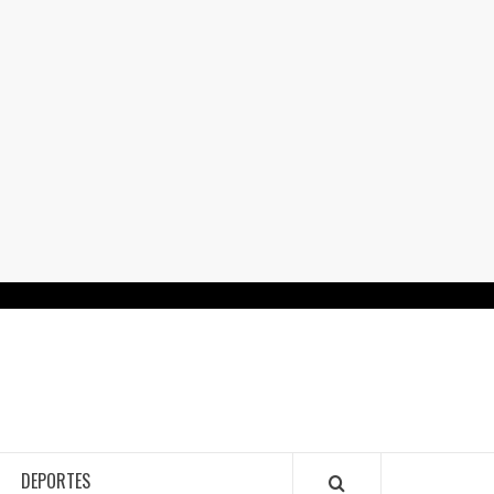
RTALGUANAJUATO.MX
DEPORTES