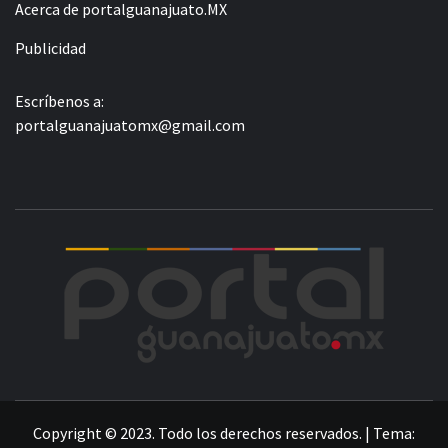
Acerca de portalguanajuato.MX
Publicidad
Escríbenos a:
portalguanajuatomx@gmail.com
POR
LA INFORMACIÓN DE GUANAJUATO
Copyright © 2023. Todo los derechos reservados.
|
Tema: