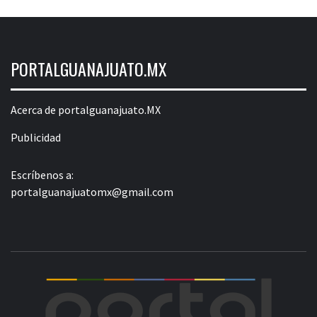
PORTALGUANAJUATO.MX
Acerca de portalguanajuato.MX
Publicidad
Escríbenos a:
portalguanajuatomx@gmail.com
POR