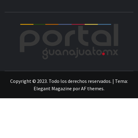
POR
LA INFORMACIÓN DE GUANAJUATO
Copyright © 2023. Todo los derechos reservados.
|
Tema:
Elegant Magazine
por
AF themes
.