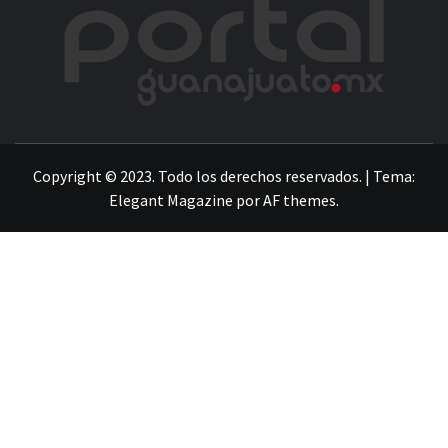
POR
LA INFORMACIÓN DE GUANAJUATO
Copyright © 2023. Todo los derechos reservados.
|
Tema:
Elegant Magazine
por
AF themes
.