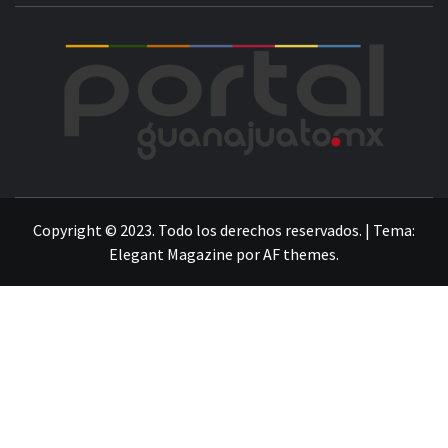
POR
LA INFORMACIÓN DE GUANAJUATO
Copyright © 2023. Todo los derechos reservados.
|
Tema:
Elegant Magazine
por
AF themes
.