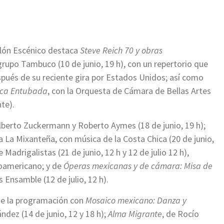
llón Escénico destaca
Steve Reich 70 y obras
 grupo Tambuco (10 de junio, 19 h), con un repertorio que
pués de su reciente gira por Estados Unidos; así como
ca Entubada
, con la Orquesta de Cámara de Bellas Artes
nte).
lberto Zuckermann y Roberto Aymes (18 de junio, 19 h);
a La Mixanteña, con música de la Costa Chica (20 de junio,
e Madrigalistas (21 de junio, 12 h y 12 de julio 12 h),
roamericano; y de
Óperas mexicanas y de cámara: Misa de
s Ensamble (12 de julio, 12 h).
de la programación con
Mosaico mexicano: Danza y
ndez (14 de junio, 12 y 18 h);
Alma Migrante
, de Rocío