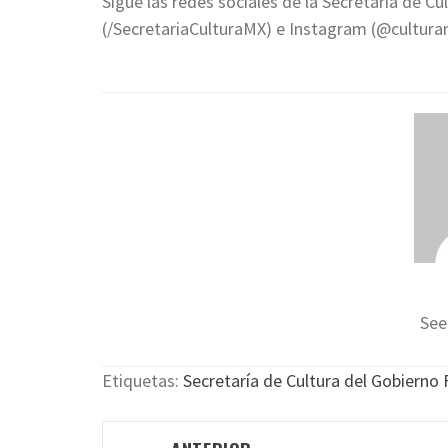
Sigue las redes sociales de la Secretaría de 
(/SecretariaCulturaMX) e Instagram (@cultura
See
Etiquetas:
Secretaría de Cultura del Gobierno 
Navegación