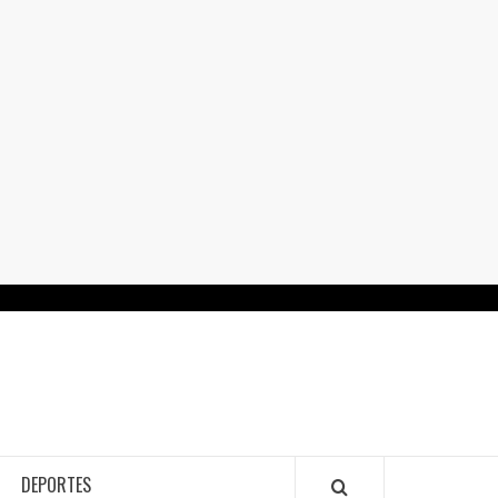
RTALGUANAJUATO.MX
DEPORTES