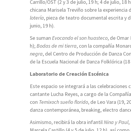
Carrillo/OST (2 y 3 de julio, 19 h; 4 de julio, 1
chicana Marisela Treviño sobre la experiencia 
lotería
, pieza de teatro documental escrita y d
junio, 19 h).
Se suman
Evocando el son huasteco
, de Omar D
h);
Bodas de mi tierra
, con la compañía Monarca
negra
, del Centro de Producción de Danza Cont
de la Escuela Nacional de Danza Folklórica (18 y
Laboratorio de Creación Escénica
Este espacio se integrará a las celebraciones
cantante Lucha Reyes, a cargo de la Compañía 
con
Temixoch sueño florido
, de Leo Vara (19, 2
danza contemporánea, breaking, electro dance
Asimismo, recibirá la obra infantil
Nina y Paul
,
Marcela Castillo (4 y 5 de julio, 12 h), así como