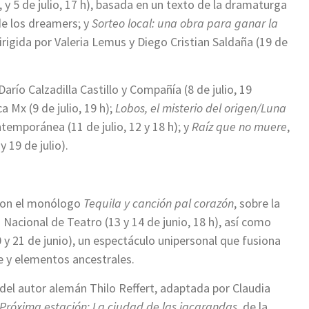
8 h, y 5 de julio, 17 h), basada en un texto de la dramaturga
de los dreamers; y
Sorteo local: una obra para ganar la
irigida por Valeria Lemus y Diego Cristian Saldaña (19 de
arío Calzadilla Castillo y Compañía (8 de julio, 19
 Mx (9 de julio, 19 h);
Lobos, el misterio del origen/Luna
emporánea (11 de julio, 12 y 18 h); y
Raíz que no muere
,
 19 de julio).
 con el monólogo
Tequila y canción pal corazón
, sobre la
Nacional de Teatro (13 y 14 de junio, 18 h), así como
0 y 21 de junio), un espectáculo unipersonal que fusiona
 y elementos ancestrales.
 del autor alemán Thilo Reffert, adaptada por Claudia
Próxima estación: La ciudad de las jacarandas
, de la