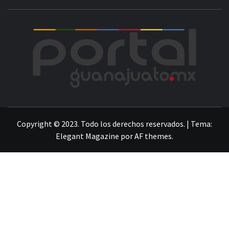
POR
LA INFORMACIÓN DE GUANAJUATO
Copyright © 2023. Todo los derechos reservados.
|
Tema:
Elegant Magazine
por
AF themes
.