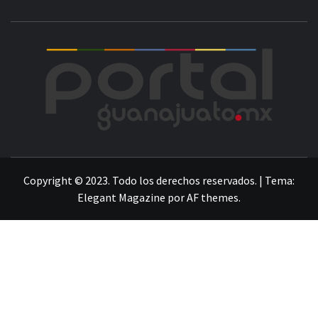
POR
LA INFORMACIÓN DE GUANAJUATO
Copyright © 2023. Todo los derechos reservados.
|
Tema:
Elegant Magazine
por
AF themes
.