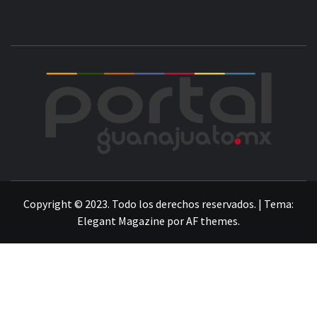
POR
LA INFORMACIÓN DE GUANAJUATO
Copyright © 2023. Todo los derechos reservados.
|
Tema:
Elegant Magazine
por
AF themes
.