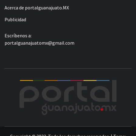
Acerca de portalguanajuato.MX
Publicidad
Escríbenos a:
portalguanajuatomx@gmail.com
POR
LA INFORMACIÓN DE GUANAJUATO