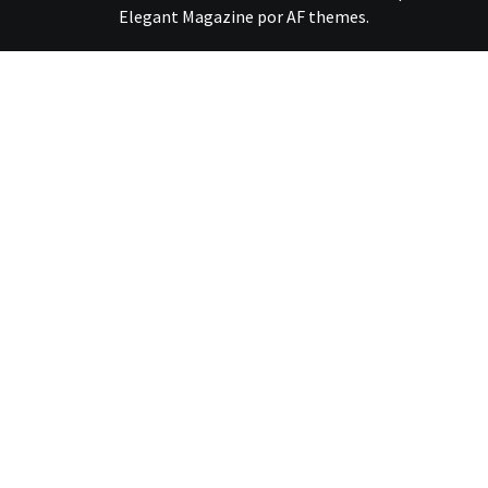
Elegant Magazine
por
AF themes
.