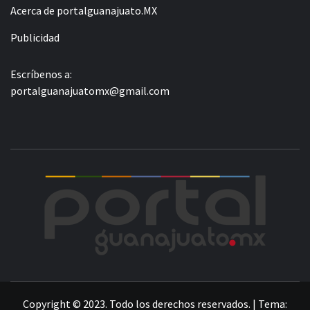
Acerca de portalguanajuato.MX
Publicidad
Escríbenos a:
portalguanajuatomx@gmail.com
POR
LA INFORMACIÓN DE GUANAJUATO
Copyright © 2023. Todo los derechos reservados.
|
Tema: