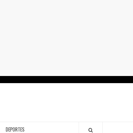
RTALGUANAJUATO.MX
DEPORTES