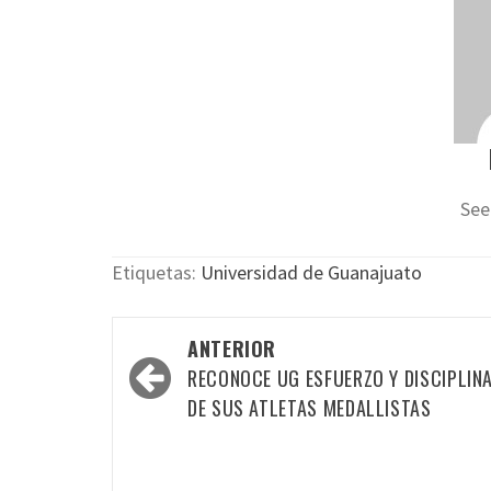
See
Etiquetas:
Universidad de Guanajuato
Navegación
ANTERIOR
por
RECONOCE UG ESFUERZO Y DISCIPLIN
las
DE SUS ATLETAS MEDALLISTAS
entradas