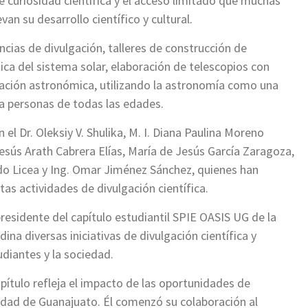
e curiosidad científica y el acceso limitado que muchas
n su desarrollo científico y cultural.
ncias de divulgación, talleres de construcción de
ica del sistema solar, elaboración de telescopios con
vación astronómica, utilizando la astronomía como una
a a personas de todas las edades.
 el Dr. Oleksiy V. Shulika, M. I. Diana Paulina Moreno
esús Arath Cabrera Elías, María de Jesús García Zaragoza,
do Licea y Ing. Omar Jiménez Sánchez, quienes han
tas actividades de divulgación científica.
sidente del capítulo estudiantil SPIE OASIS UG de la
a diversas iniciativas de divulgación científica y
udiantes y la sociedad.
pítulo refleja el impacto de las oportunidades de
sidad de Guanajuato. Él comenzó su colaboración al