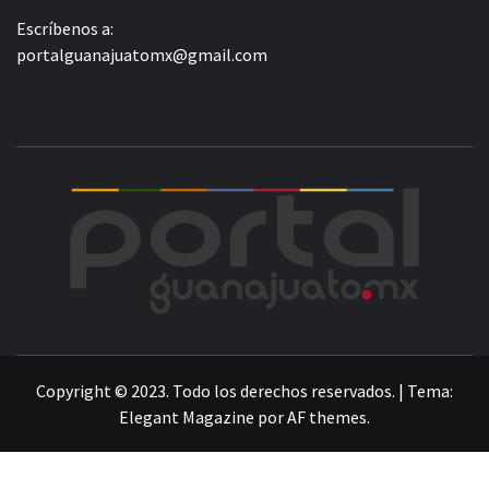
Escríbenos a:
portalguanajuatomx@gmail.com
POR
LA INFORMACIÓN DE GUANAJUATO
Copyright © 2023. Todo los derechos reservados.
|
Tema:
Elegant Magazine
por
AF themes
.