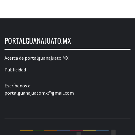
PORTALGUANAJUATO.MX
Acerca de portalguanajuato.MX
Publicidad
Escríbenos a:
portalguanajuatomx@gmail.com
POR