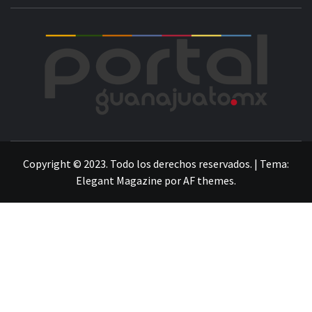
POR
LA INFORMACIÓN DE GUANAJUATO
Copyright © 2023. Todo los derechos reservados.
|
Tema:
Elegant Magazine
por
AF themes
.